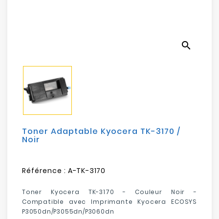
Electroménager
Bureautique
search
Réseau
&
Sécurité
Mobilités
&
Loisirs
Toner Adaptable Kyocera TK-3170 /
Noir
Référence :
A-TK-3170
Toner Kyocera TK-3170 - Couleur Noir -
Compatible avec Imprimante Kyocera ECOSYS
P3050dn/P3055dn/P3060dn