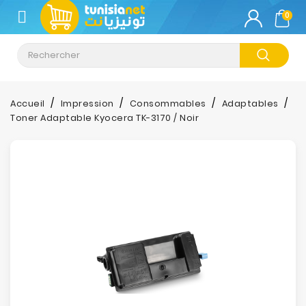
CATÉGORIE
0
Climatisation
Informatique
Accueil
Impression
Consommables
Adaptables
Toner Adaptable Kyocera TK-3170 / Noir
Téléphonie
&
Tablette
Impression
Stockage
TV-
Son-
Photos