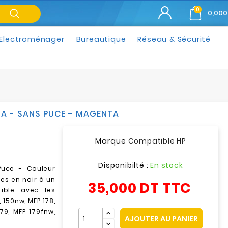
0
0,000
Electroménager
Bureautique
Réseau & Sécurité
3A - SANS PUCE - MAGENTA
Marque
Compatible HP
Disponibilté :
En stock
Puce - Couleur
es en noir
à un
35,000 DT
TTC
ible avec les
, 150nw, MFP 178,
79, MFP 179fnw,
AJOUTER AU PANIER