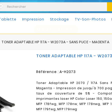
Tablette
Impression
Stockage
TV-Son-Photos
Mobilités & Loisirs
TONER ADAPTABLE HP 117A - W2073A - SANS PUCE - MAGENTA
TONER ADAPTABLE HP 117A - W207
Référence :
A-H2073
Toner Adaptable HP 2070 / 117A Sans 
Magenta - Impression de
jusqu'à 700 pag
taux de couverture de 5% -
Compat
imprimantes laser
HP Color Laser
150, 150a
MFP 178fwg, MFP 178nw, MFP 178nwg, MFP 1
MFP 179fwg, MFP 179nwg