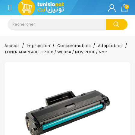
CATÉGORIE
0
Climatisation
Informatique
Accueil
Impression
Consommables
Adaptables
TONER ADAPTABLE HP 106 / W1106A / NEW PUCE / Noir
Téléphonie
&
Tablette
Impression
Stockage
TV-
Son-
Photos