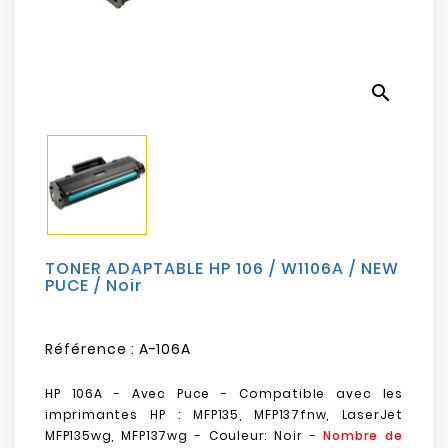
Electroménager
Bureautique
search
Réseau
&
Sécurité
Mobilités
&
Loisirs
TONER ADAPTABLE HP 106 / W1106A / NEW
PUCE / Noir
Référence :
A-106A
HP 106A - Avec Puce - Compatible avec les
imprimantes HP : MFP135, MFP137fnw,
LaserJet
MFP135wg, MFP137wg - Couleur: Noir -
Nombre de