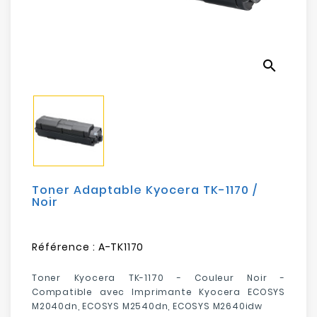
Electroménager
Bureautique
search
Réseau
&
Sécurité
Mobilités
&
Loisirs
Toner Adaptable Kyocera TK-1170 /
Noir
Référence :
A-TK1170
Toner Kyocera TK-1170 - Couleur Noir -
Compatible avec Imprimante Kyocera ECOSYS
M2040dn, ECOSYS M2540dn, ECOSYS M2640idw