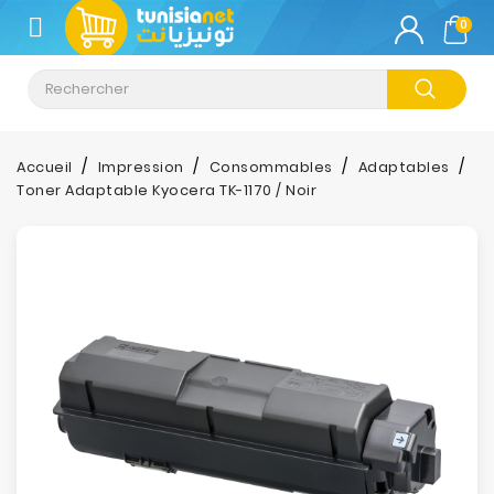
CATÉGORIE
0
Climatisation
Informatique
Accueil
Impression
Consommables
Adaptables
Toner Adaptable Kyocera TK-1170 / Noir
Téléphonie
&
Tablette
Impression
Stockage
TV-
Son-
Photos