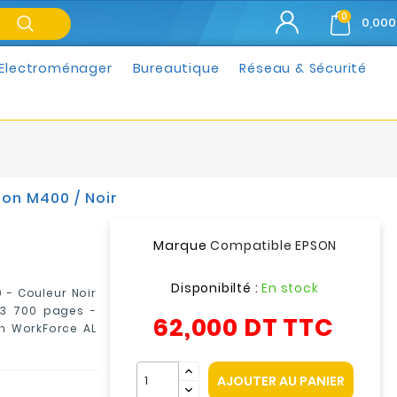
0
0,000
Electroménager
Bureautique
Réseau & Sécurité
on M400 / Noir
Marque
Compatible EPSON
Disponibilté :
En stock
- Couleur Noir
23 700 pages -
62,000 DT
TTC
n WorkForce AL
AJOUTER AU PANIER