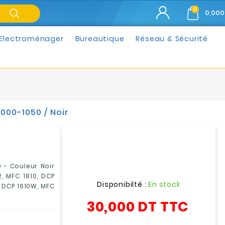
0
0,000
Electroménager
Bureautique
Réseau & Sécurité
00-1050 / Noir
- Couleur Noir
2, MFC 1810, DCP
Disponibilté :
En stock
W, DCP 1610W, MFC
30,000 DT
TTC