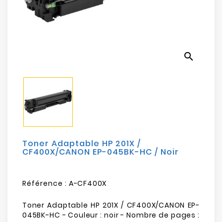
Electroménager
Bureautique
search
Réseau
&
Sécurité
Mobilités
&
Loisirs
Toner Adaptable HP 201X /
CF400X/CANON EP-045BK-HC / Noir
Référence :
A-CF400X
Toner Adaptable HP 201X / CF400X/CANON EP-
045BK-HC - Couleur : noir - Nombre de pages :