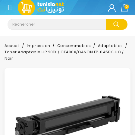
CATÉGORIE
0
Climatisation
Informatique
Accueil
Impression
Consommables
Adaptables
Toner Adaptable HP 201X / CF400X/CANON EP-045BK-HC /
Téléphonie
Noir
&
Tablette
Impression
Stockage
TV-
Son-
Photos