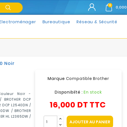
0
0,000
Electroménager
Bureautique
Réseau & Sécurité
0 Noir
Marque
Compatible Brother
Disponibilté :
En stock
ouleur Noir -
/ BROTHER DCP
16,000 DT
TTC
 DCP L2540DN /
20DW / BROTHER
ER HL L2365DW /
AJOUTER AU PANIER