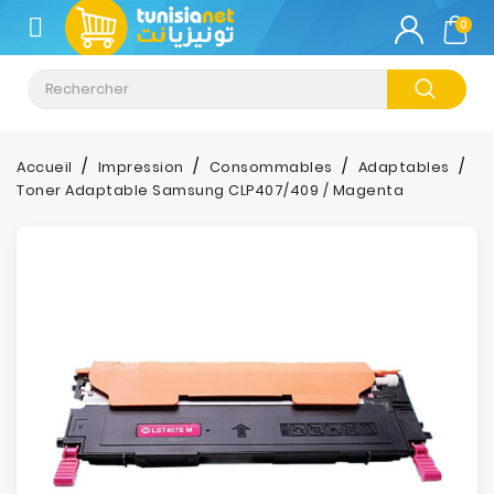
CATÉGORIE
0
Climatisation
Informatique
Accueil
Impression
Consommables
Adaptables
Toner Adaptable Samsung CLP407/409 / Magenta
Téléphonie
&
Tablette
Impression
Stockage
TV-
Son-
Photos