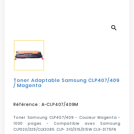
Electroménager
Bureautique
search
Réseau
&
Sécurité
Mobilités
&
Loisirs
Toner Adaptable Samsung CLP407/409
/ Magenta
Référence :
A-CLP407/409M
Toner Samsung CLP407/409 -
Couleur Magenta
-
1000 pages
- Compatible avec Samsung
CLP320/325/CLX3285 ,CLP- 310/315/315W CLX-3175FN