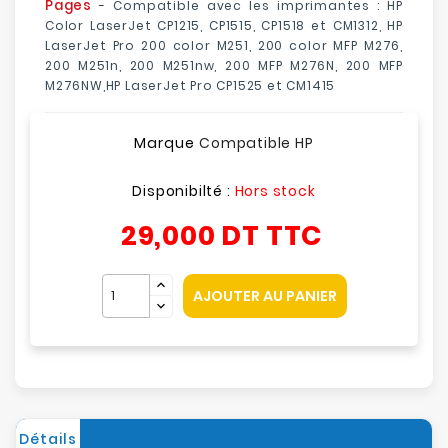
Pages
- Compatible avec les imprimantes : HP
Color LaserJet CP1215, CP1515, CP1518 et CM1312, HP
LaserJet Pro 200 color M251, 200 color MFP M276,
200 M251n, 200 M251nw, 200 MFP M276N, 200 MFP
M276NW,HP LaserJet Pro CP1525 et CM1415
Marque
Compatible HP
Disponibilté :
Hors stock
29,000 DT
TTC
AJOUTER AU PANIER
Détails