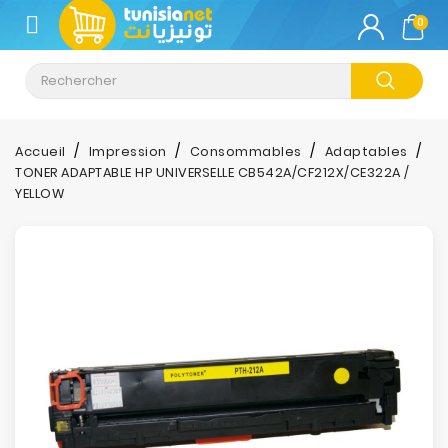
CATÉGORIE
0
Climatisation
Informatique
Accueil
Impression
Consommables
Adaptables
TONER ADAPTABLE HP UNIVERSELLE CB542A/CF212X/CE322A /
Téléphonie
YELLOW
&
Tablette
Impression
Stockage
TV-
Son-
Photos