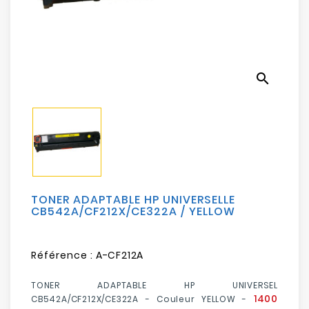
Electroménager
Bureautique
search
Réseau
&
Sécurité
Mobilités
&
Loisirs
TONER ADAPTABLE HP UNIVERSELLE
CB542A/CF212X/CE322A / YELLOW
Référence :
A-CF212A
TONER ADAPTABLE HP UNIVERSEL
1400
CB542A/CF212X/CE322A - Couleur YELLOW -