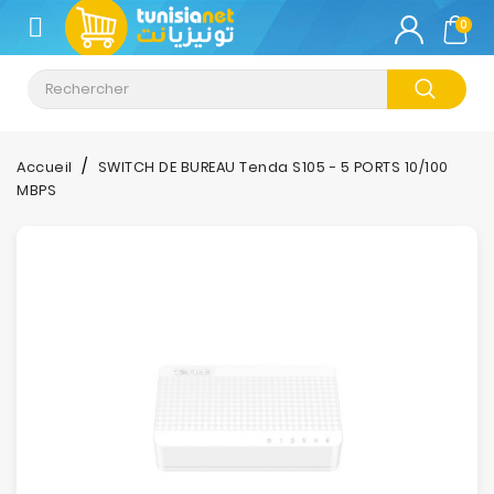
CATÉGORIE
0
Climatisation
Informatique
Accueil
SWITCH DE BUREAU Tenda S105 - 5 PORTS 10/100
MBPS
Téléphonie
&
Tablette
Impression
Stockage
TV-
Son-
Photos