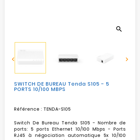
Electroménager
Bureautique
search
Réseau
&
Sécurité


Mobilités
&
Loisirs
SWITCH DE BUREAU Tenda S105 - 5
PORTS 10/100 MBPS
Référence :
TENDA-S105
Switch De Bureau Tenda S105 - Nombre de
ports: 5 ports Ethernet 10/100 Mbps - Ports
RJ45 à négociation automatique 5x 10/100