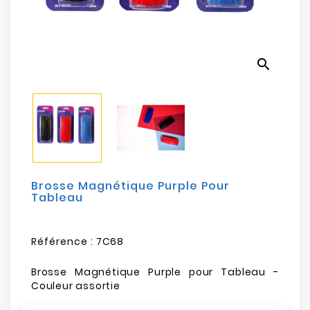
Electroménager
Bureautique
search
Réseau
&
Sécurité
Mobilités
&
Loisirs
Brosse Magnétique Purple Pour
Tableau
Référence :
7C68
Brosse Magnétique Purple pour Tableau -
Couleur assortie