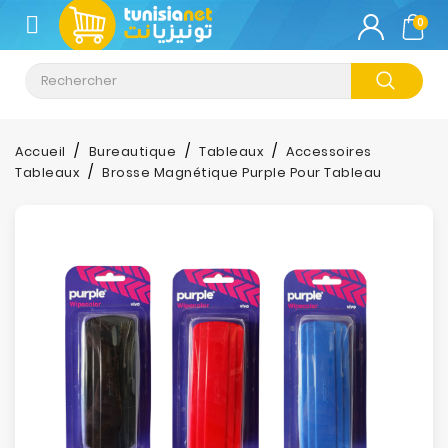
CATÉGORIE
0
Climatisation
Informatique
Accueil
Bureautique
Tableaux
Accessoires
Tableaux
Brosse Magnétique Purple Pour Tableau
Téléphonie
&
Tablette
Impression
Stockage
TV-
Son-
Photos