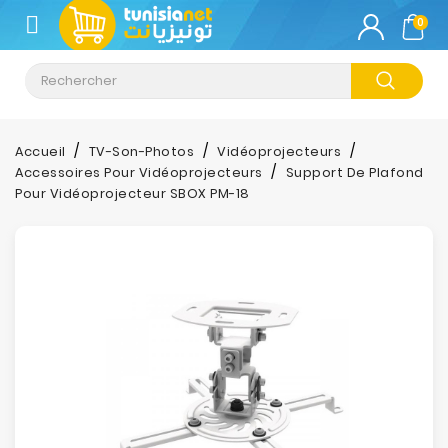
CATÉGORIE
0
Climatisation
Informatique
Accueil
TV-Son-Photos
Vidéoprojecteurs
Accessoires Pour Vidéoprojecteurs
Support De Plafond
Téléphonie
Pour Vidéoprojecteur SBOX PM-18
&
Tablette
Impression
Stockage
TV-
Son-
Photos