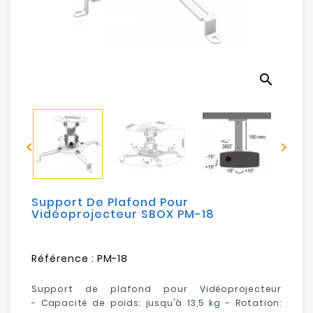
Electroménager
Bureautique
search
Réseau
&
Sécurité


Mobilités
&
Loisirs
Support De Plafond Pour
Vidéoprojecteur SBOX PM-18
Référence :
PM-18
Support de plafond pour Vidéoprojecteur
- Capacité de poids: jusqu'à 13,5 kg - Rotation: