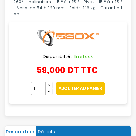
360° - Inclinaison: -15 ° à + 15 ° - Pivot: -15 ° à + 15 °
- Vesa: de 54 à 320 mm - Poids: 1.16 kg - Garantie 1
an
Disponibilté :
En stock
59,000 DT
TTC
AJOUTER AU PANIER
Description
Détails