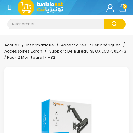
CATÉGORIE
0
Climatisation
Informatique
Accueil
Informatique
Accessoires Et Périphériques
Accessoires Ecran
Support De Bureau SBOX LCD-S024-3
Téléphonie
/ Pour 2 Moniteurs 17"-32"
&
Tablette
Impression
Stockage
TV-
Son-
Photos