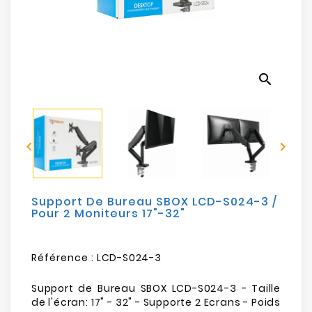
Electroménager
Bureautique
search
Réseau
&
Sécurité


Mobilités
&
Loisirs
Support De Bureau SBOX LCD-S024-3 /
Pour 2 Moniteurs 17"-32"
Référence :
LCD-S024-3
Support de Bureau SBOX LCD-S024-3 - Taille
de l'écran: 17" - 32" - Supporte 2 Ecrans - Poids