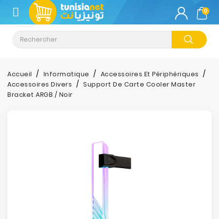
CATÉGORIE
0
Climatisation
Informatique
Accueil
Informatique
Accessoires Et Périphériques
Accessoires Divers
Support De Carte Cooler Master
Téléphonie
Bracket ARGB / Noir
&
Tablette
Impression
Stockage
TV-
Son-
Photos