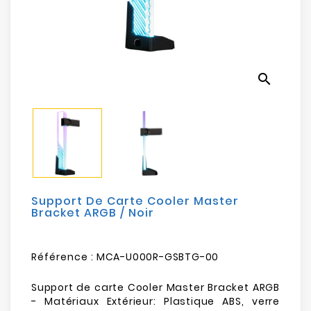
Electroménager
Bureautique
search
Réseau
&
Sécurité
Mobilités
&
Loisirs
Support De Carte Cooler Master
Bracket ARGB / Noir
Référence :
MCA-U000R-GSBTG-00
Support de carte Cooler Master Bracket ARGB
- Matériaux Extérieur: Plastique ABS, verre