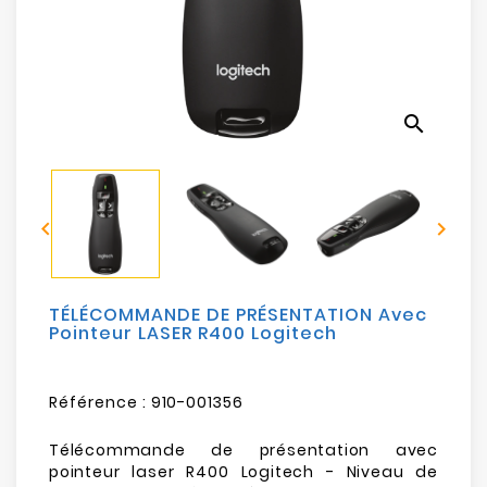
Electroménager
Bureautique
search
Réseau
&
Sécurité


Mobilités
&
Loisirs
TÉLÉCOMMANDE DE PRÉSENTATION Avec
Pointeur LASER R400 Logitech
Référence :
910-001356
Télécommande de présentation avec
pointeur laser R400 Logitech - Niveau de