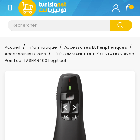
CATÉGORIE
0
Climatisation
Informatique
Accueil
Informatique
Accessoires Et Périphériques
Accessoires Divers
TÉLÉCOMMANDE DE PRÉSENTATION Avec
Téléphonie
Pointeur LASER R400 Logitech
&
Tablette
Impression
Stockage
TV-
Son-
Photos