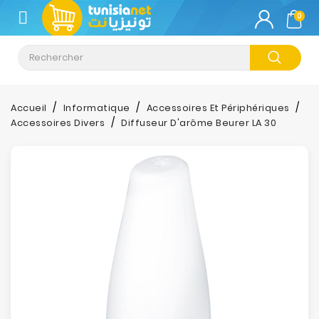
CATÉGORIE
0
Climatisation
Informatique
Accueil
Informatique
Accessoires Et Périphériques
Accessoires Divers
Diffuseur D'arôme Beurer LA 30
Téléphonie
&
Tablette
Impression
Stockage
TV-
Son-
Photos