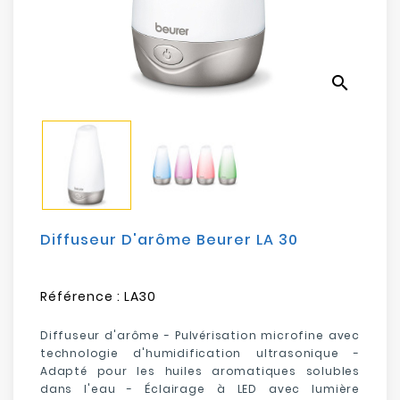
Electroménager
Bureautique
search
Réseau
&
Sécurité
Mobilités
&
Loisirs
Diffuseur D'arôme Beurer LA 30
Référence :
LA30
Diffuseur d'arôme - Pulvérisation microfine avec
technologie d'humidification ultrasonique -
Adapté pour les huiles aromatiques solubles
dans l'eau - Éclairage à LED avec lumière