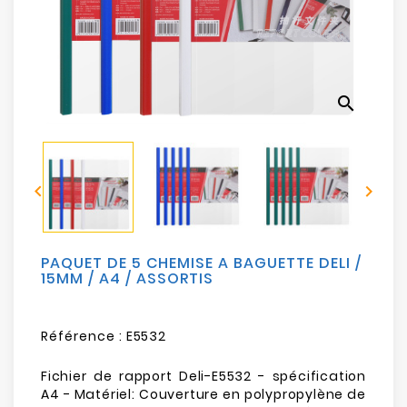
Electroménager
Bureautique
search
Réseau
&
Sécurité


Mobilités
&
Loisirs
PAQUET DE 5 CHEMISE A BAGUETTE DELI /
15MM / A4 / ASSORTIS
Référence :
E5532
Fichier de rapport Deli-E5532 - spécification
A4 - Matériel: Couverture en polypropylène de