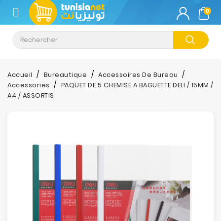
CATÉGORIE
0
Climatisation
Informatique
Accueil
Bureautique
Accessoires De Bureau
Accessories
PAQUET DE 5 CHEMISE A BAGUETTE DELI / 15MM /
Téléphonie
A4 / ASSORTIS
&
Tablette
Impression
Stockage
TV-
Son-
Photos