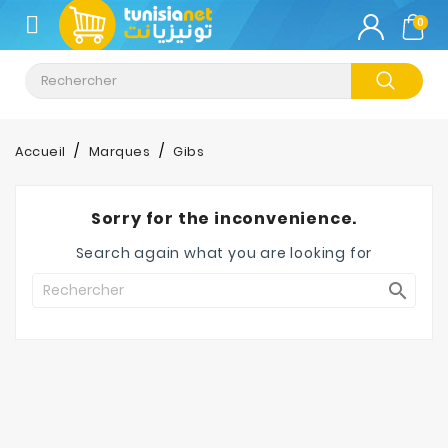
CATÉGORIE
0
Climatisation
Informatique
Accueil
Marques
Gibs
Téléphonie
&
Sorry for the inconvenience.
Tablette
Search again what you are looking for
Impression

Stockage
TV-
Son-
Photos