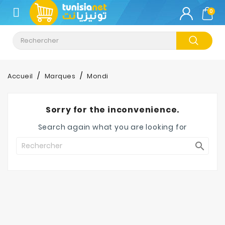
CATÉGORIE
0
Climatisation
Informatique
Accueil
Marques
Mondi
Téléphonie
&
Sorry for the inconvenience.
Tablette
Search again what you are looking for
Impression

Stockage
TV-
Son-
Photos