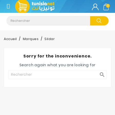
CATÉGORIE
0
Climatisation
Informatique
Accueil
Marques
Sildar
Téléphonie
&
Sorry for the inconvenience.
Tablette
Search again what you are looking for
Impression

Stockage
TV-
Son-
Photos