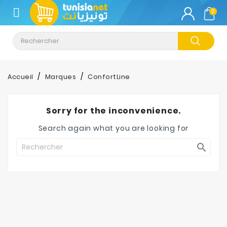
CATÉGORIE
0
Climatisation
Informatique
Accueil
Marques
ConfortLine
Téléphonie
&
Sorry for the inconvenience.
Tablette
Search again what you are looking for
Impression

Stockage
TV-
Son-
Photos