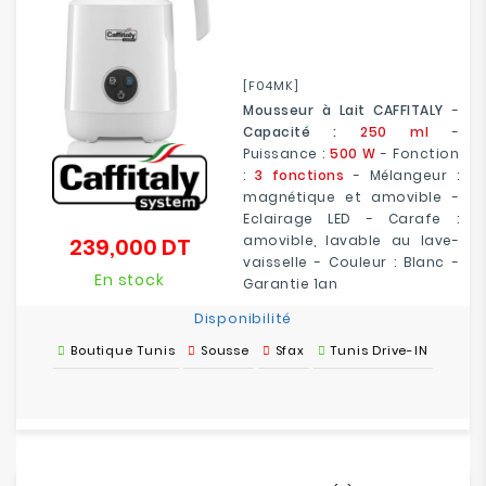
[F04MK]
Mousseur à Lait CAFFITALY
-
Capacité :
250 ml
-
Puissance :
500 W
- Fonction
:
3 fonctions
- Mélangeur :
magnétique et amovible -
Eclairage LED - Carafe :
amovible, lavable au lave-
239,000 DT
Prix
vaisselle - Couleur : Blanc -
En stock
Garantie 1an
Disponibilité
Boutique Tunis
Sousse
Sfax
Tunis Drive-IN