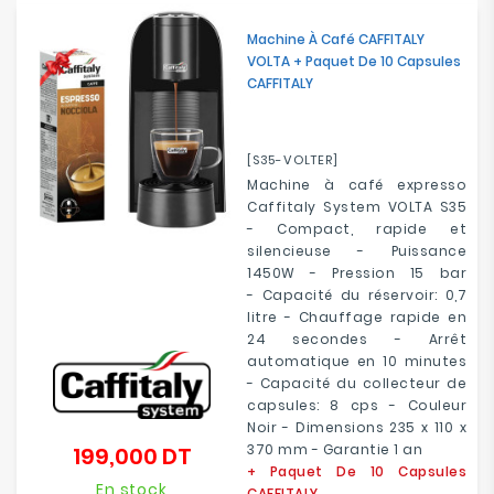
Electroménager
Machine À Café CAFFITALY
VOLTA + Paquet De 10 Capsules
Bureautique
CAFFITALY
Réseau
&
[S35-VOLTER]
Sécurité
Machine à café expresso
Caffitaly System VOLTA S35
- Compact, rapide et
Mobilités
silencieuse - Puissance
&
1450W - Pression 15 bar
Loisirs
- Capacité du réservoir: 0,7
litre - Chauffage rapide en
24 secondes - Arrêt
automatique en 10 minutes
- Capacité du collecteur de
capsules: 8 cps - Couleur
Noir - Dimensions 235 x 110 x
370 mm - Garantie 1 an
199,000 DT
Prix
+ Paquet De 10 Capsules
En stock
CAFFITALY