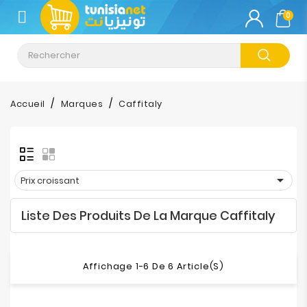
CATÉGORIE
0
Climatisation
Informatique
Accueil
Marques
Caffitaly
Téléphonie
&
Tablette

Prix croissant
Impression
Liste Des Produits De La Marque Caffitaly
Stockage
TV-
Affichage 1-6 De 6 Article(s)
Son-
Photos