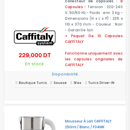
collecteur de capsules :
8
Capsules
- Tension : 220-240
V, 50/60 Hz - Poids : env. 3 kg -
Dimensions (H x L x P) : 235 x
110 x 370 mm - Couleur : Noir
- Garantie 1an
+ Paquet De 10 Capsules
CAFFITALY
Fonctionne uniquement avec
229,000 DT
Prix
les capsules originales de
En stock
CAFFITALY
Disponibilité
Boutique Tunis
Sousse
Sfax
Tunis Drive-IN
Mousseur À Lait CAFFITALY
250ml / Blanc / F04MK