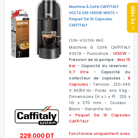
Machine À Café CAFFITALY
R
VOLTA S36 1450W WHITE +
Paquet De 10 Capsules
CAFFITALY
F
I
L
T
R
E
[S36-VOLTER-WH]
Machine à Café CAFFITALY
VOLTA - Puissance :
1450W
-
Pression de la pompe :
Max 15
bar
- Capacité du réservoir :
0,7 litre
- Capacité du
collecteur de capsules :
8
Capsules
- Tension : 220-240
V, 50/60 Hz - Poids : env. 3 kg -
Dimensions (H x L x P) : 235 x
110 x 370 mm - Couleur :
Blanc - Garantie 1an
+ Paquet De 10 Capsules
CAFFITALY
Fonctionne uniquement avec
229,000 DT
Prix