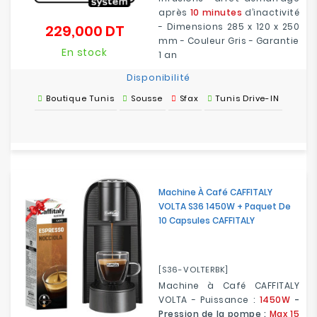
après
10 minutes
d’inactivité
- Dimensions 285 x 120 x 250
229,000 DT
Prix
mm - Couleur Gris - Garantie
En stock
1 an
Disponibilité
Boutique Tunis
Sousse
Sfax
Tunis Drive-IN
Machine À Café CAFFITALY
VOLTA S36 1450W + Paquet De
10 Capsules CAFFITALY
[S36-VOLTERBK]
Machine à Café CAFFITALY
VOLTA - Puissance :
1450W
-
Pression de la pompe :
Max 15