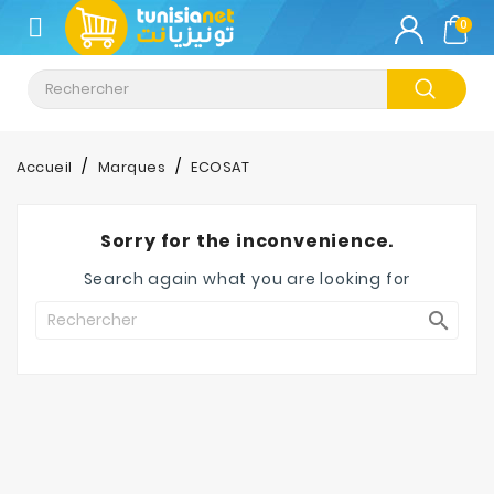
CATÉGORIE
0
Climatisation
Informatique
Accueil
Marques
ECOSAT
Téléphonie
&
Sorry for the inconvenience.
Tablette
Search again what you are looking for
Impression

Stockage
TV-
Son-
Photos