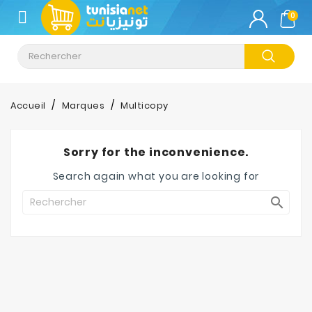
CATÉGORIE
0
Climatisation
Informatique
Accueil
Marques
Multicopy
Téléphonie
&
Sorry for the inconvenience.
Tablette
Search again what you are looking for
Impression

Stockage
TV-
Son-
Photos