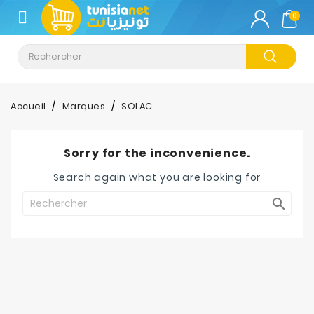
CATÉGORIE
0
Climatisation
Informatique
Accueil
Marques
SOLAC
Téléphonie
&
Sorry for the inconvenience.
Tablette
Search again what you are looking for
Impression

Stockage
TV-
Son-
Photos