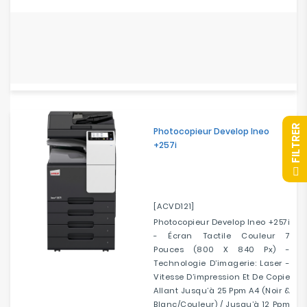
R
Photocopieur Develop Ineo
+257i
F
I
L
T
R
E
[ACVD121]
Photocopieur Develop Ineo +257i
- Écran Tactile Couleur 7
Pouces (800 X 840 Px) -
Technologie D’imagerie: Laser -
Vitesse D’impression Et De Copie
Allant Jusqu’à 25 Ppm A4 (Noir &
Blanc/Couleur) / Jusqu’à 12 Ppm