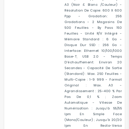
A3 (Noir & Blanc /Couleur) -
Résolution De Copie: 600 X 600
Ppp - Gradation: 256
Gradations - 2 Magasins De
500 Feuilles - By Pass 150
Feuilles - Unité R/V Intégré -
Mémoire Standard : 6 Go -
Disque Dur SSD : 256 Go -
Interface: Ethernet 10/100/1000
Base-T, USB 2.0 - Temps
D’échauffement: Environ 20
Secondes - Capacité De Sortie
(standard) : Max. 250 Feuilles -
Multi-Copie : 1-9 999 - Format
Original : Max. A3 -
Agrandissement : 25–400 % Par
Pas De 0,1 % ; Zoom
Automatique - Vitesse De
Numérisation : Jusqu'à 55/55
Ipm En Simple Face
(mono/couleur) ; Jusqu'à 20/20
Ipm En Recto-Verso