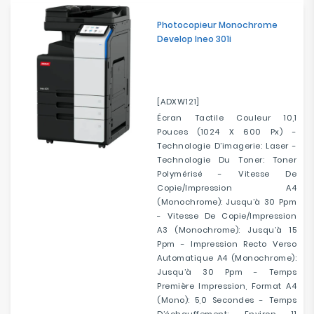
Electroménager
Photocopieur Monochrome
Develop Ineo 301i
Bureautique
Réseau
&
[ADXW121]
Sécurité
Écran Tactile Couleur 10,1
Pouces (1024 X 600 Px) -
Technologie D’imagerie: Laser -
Mobilités
Technologie Du Toner: Toner
&
Polymérisé - Vitesse De
Loisirs
Copie/impression A4
(monochrome): Jusqu’à 30 Ppm
- Vitesse De Copie/impression
A3 (monochrome): Jusqu’à 15
Ppm - Impression Recto Verso
Automatique A4 (monochrome):
Jusqu’à 30 Ppm - Temps
Première Impression, Format A4
(mono): 5,0 Secondes - Temps