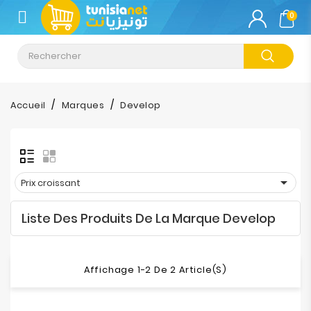
CATÉGORIE
0
Climatisation
Informatique
Accueil
Marques
Develop
Téléphonie
&
Tablette

Prix croissant
Impression
Liste Des Produits De La Marque Develop
Stockage
TV-
Affichage 1-2 De 2 Article(s)
Son-
Photos