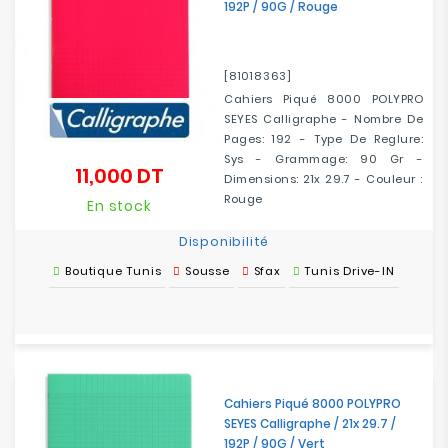
192P / 90G / Rouge
[81018363]
Cahiers Piqué 8000 POLYPRO
SEYES Calligraphe - Nombre De
Pages: 192 - Type De Reglure:
Sys - Grammage: 90 Gr -
11,000 DT
Prix
Dimensions: 21x 29.7 - Couleur :
Rouge
En stock
Disponibilité
Boutique Tunis
Sousse
Sfax
Tunis Drive-IN
Cahiers Piqué 8000 POLYPRO
SEYES Calligraphe / 21x 29.7 /
192P / 90G / Vert