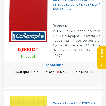
SEYES Calligraphe / 17x 22 / 192P /
90G / Rouge
[81018343]
Cahiers Piqué 8000 POLYPRO
SEYES Calligraphe - Nombre De
Pages: 192 - Type De Reglure:
Sys - Grammage: 90 Gr -
6,800 DT
Prix
Dimensions: 17x 22- Couleur :
R
Rouge
En stock
F
I
L
T
R
E
Disponibilité
Boutique Tunis
Sousse
Sfax
Tunis Drive-IN
Cahiers Piqué 8000 POLYPRO