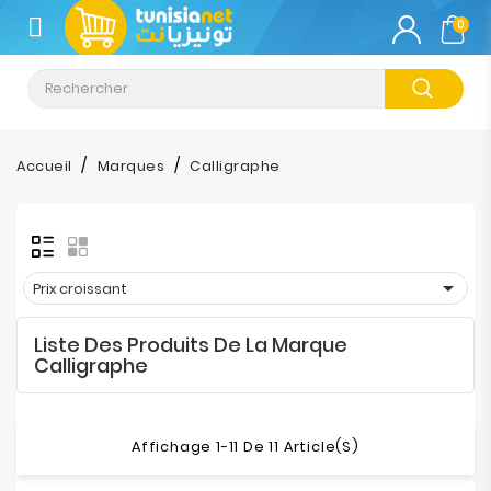
CATÉGORIE
0
Climatisation
Informatique
Accueil
Marques
Calligraphe
Téléphonie
&
Tablette

Prix croissant
Impression
Liste Des Produits De La Marque
Stockage
Calligraphe
TV-
Son-
Affichage 1-11 De 11 Article(s)
Photos