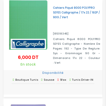
Cahiers Piqué 8000 POLYPRO
SEYES Calligraphe / 17x 22 / 192P /
90G / Vert
[81018345]
Cahiers Piqué 8000 POLYPRO
SEYES Calligraphe - Nombre De
Pages: 192 - Type De Reglure:
Sys - Grammage: 90 Gr -
6,000 DT
Prix
Dimensions: 17x 22 - Couleur
: Vert
En stock
Disponibilité
Boutique Tunis
Sousse
Sfax
Tunis Drive-IN