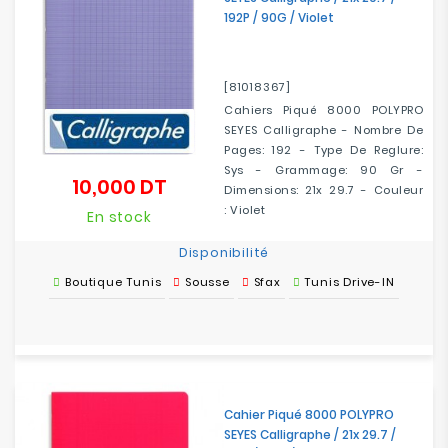
192P / 90G / Violet
[81018367]
Cahiers Piqué 8000 POLYPRO
SEYES Calligraphe - Nombre De
Pages: 192 - Type De Reglure:
Sys - Grammage: 90 Gr -
10,000 DT
Prix
Dimensions: 21x 29.7 - Couleur
: Violet
En stock
Disponibilité
Boutique Tunis
Sousse
Sfax
Tunis Drive-IN
Cahier Piqué 8000 POLYPRO
SEYES Calligraphe / 21x 29.7 /