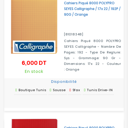
Cahiers Piqué 8000 POLYPRO
SEYES Calligraphe / 17x 22 / 192P /
90G / Orange
[81018348]
Cahiers Piqué 8000 POLYPRO
SEYES Calligraphe - Nombre De
Pages: 192 - Type De Reglure:
Sys - Grammage: 90 Gr -
6,000 DT
Prix
Dimensions: 17x 22 - Couleur
: Orange
En stock
Disponibilité
Boutique Tunis
Sousse
Sfax
Tunis Drive-IN
Cahiers Piqué 8000 POLYPRO