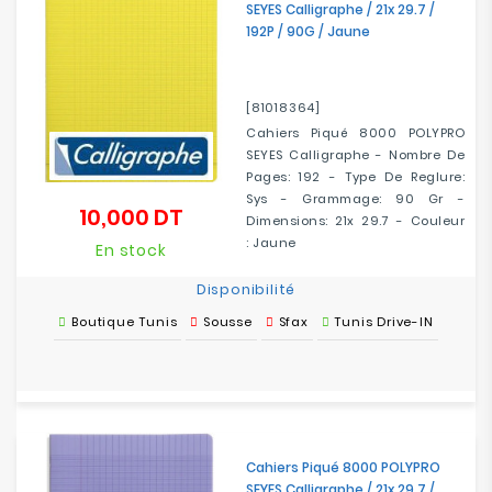
SEYES Calligraphe / 21x 29.7 /
192P / 90G / Jaune
[81018364]
Cahiers Piqué 8000 POLYPRO
SEYES Calligraphe - Nombre De
Pages: 192 - Type De Reglure:
Sys - Grammage: 90 Gr -
10,000 DT
Prix
Dimensions: 21x 29.7 - Couleur
: Jaune
En stock
Disponibilité
Boutique Tunis
Sousse
Sfax
Tunis Drive-IN
Cahiers Piqué 8000 POLYPRO
SEYES Calligraphe / 21x 29.7 /