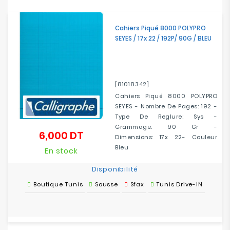
Electroménager
Cahiers Piqué 8000 POLYPRO
Bureautique
SEYES / 17x 22 / 192P/ 90G / BLEU
Réseau
&
Sécurité
[81018342]
Cahiers Piqué 8000 POLYPRO
SEYES - Nombre De Pages: 192 -
Mobilités
Type De Reglure: Sys -
&
Grammage: 90 Gr -
Loisirs
6,000 DT
Prix
Dimensions: 17x 22- Couleur
Bleu
En stock
Disponibilité
Boutique Tunis
Sousse
Sfax
Tunis Drive-IN