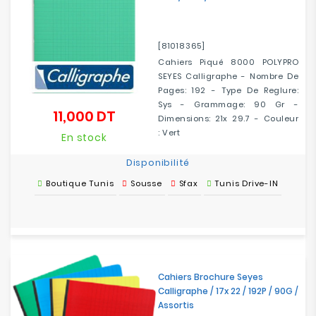
[81018365]
Cahiers Piqué 8000 POLYPRO
SEYES Calligraphe - Nombre De
Pages: 192 - Type De Reglure:
Sys - Grammage: 90 Gr -
11,000 DT
Prix
Dimensions: 21x 29.7 - Couleur
: Vert
En stock
Disponibilité
Boutique Tunis
Sousse
Sfax
Tunis Drive-IN
Cahiers Brochure Seyes
Calligraphe / 17x 22 / 192P / 90G /
Assortis