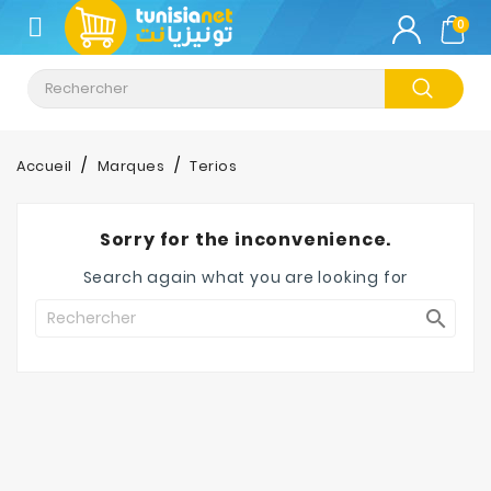
CATÉGORIE
0
Climatisation
Informatique
Accueil
Marques
Terios
Téléphonie
&
Sorry for the inconvenience.
Tablette
Search again what you are looking for
Impression

Stockage
TV-
Son-
Photos