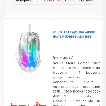
Boutique Tunis
Sousse
Sfax
Tunis Drive-IN
Souris Filaire Optique Gamer
HAVIT MS1011SE Backlit RGB
[HV-MS1011SE]
Souris filaire Gamer Havit
MS1011SE Backlit - Nombre de
boutons : 7 boutons
programmables -
connectivité : Filaire -
Interface : USB - Résolution
(DPI) : 1200-1600-2400-3200-
4800-7200 - capteur :
Optique - Durée de vie : 10
millions clics -