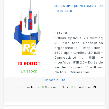
Electroménager
SOURIS OPTIQUE 7D GAMING - R8
- 1639 -BLEU
Bureautique
Réseau
[1639-BL]
&
SOURIS Optique 7D Gaming
Sécurité
R8 - 7 boutons - Conception
ergonomique - Résolution :
Mobilités
3600 dpi - Lumière LED RGB -
&
Connectivité : USB -
Loisirs
13,900 DT
Interface : USB 2.0 - Durée de
Prix
vie des frappes : 10 millions
En stock
de fois - Couleur Bleu
Disponibilité
Boutique Tunis
Sousse
Sfax
Tunis Drive-IN