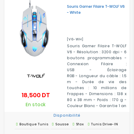
Souris Gamer Filaire T-WOLF V6
- White
[V6-WH]
Souris Gamer Filaire T-WOLF
V6 - Résolution : 3200 dpi - 6
boutons programmables -
Connexion
Filaire :
USB
-
Éclairage
RGB
-
Longueur du câble :
1.5
m - Durée de vie des
touches : 10 millions de
18,500 DT
frappes
- Dimensions : 138 x
Prix
80 x 38 mm - Poids : 170 g -
En stock
Couleur Blanc - Garantie 1 an
Disponibilité
Boutique Tunis
Sousse
Sfax
Tunis Drive-IN