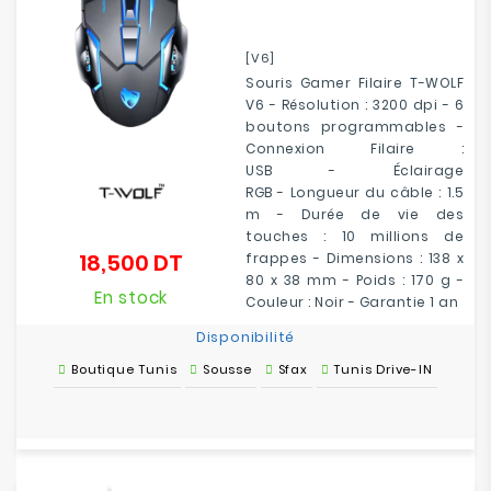
[V6]
Souris Gamer Filaire T-WOLF
V6 - Résolution : 3200 dpi - 6
boutons programmables -
Connexion
Filaire :
USB
-
Éclairage
RGB
-
Longueur du câble :
1.5
m - Durée de vie des
touches : 10 millions de
18,500 DT
frappes
- Dimensions : 138 x
Prix
80 x 38 mm - Poids : 170 g -
En stock
Couleur : Noir - Garantie 1 an
Disponibilité
Boutique Tunis
Sousse
Sfax
Tunis Drive-IN