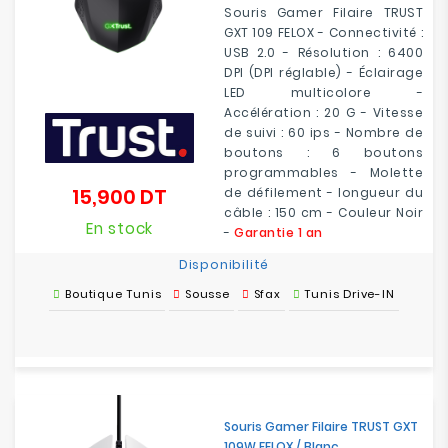
Souris Gamer Filaire TRUST
GXT 109 FELOX - Connectivité :
USB 2.0 - Résolution : 6400
DPI (DPI réglable) - Éclairage
LED multicolore -
Accélération : 20 G - Vitesse
de suivi : 60 ips - Nombre de
boutons : 6 boutons
programmables - Molette
15,900 DT
de défilement - longueur du
Prix
câble : 150 cm - Couleur Noir
En stock
-
Garantie 1 an
Disponibilité
Boutique Tunis
Sousse
Sfax
Tunis Drive-IN
Souris Gamer Filaire TRUST GXT
109W FELOX / Blanc