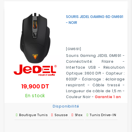
SOURIS JEDEL GAMING 6D GM691
- NOIR
[GM691]
Souris Gaming JEDEL GM691 -
Connéctivité: Filaire -
Interface USB - Résolution
Optique: 3600 DPI - Capteur :
603EP -
Éclairage :
éclairage
19,900 DT
respirant
- Câble tressé -
Prix
Longueur de câble de 1,5 m -
En stock
Couleur Noir -
Garantie 1 an
Disponibilité
Boutique Tunis
Sousse
Sfax
Tunis Drive-IN