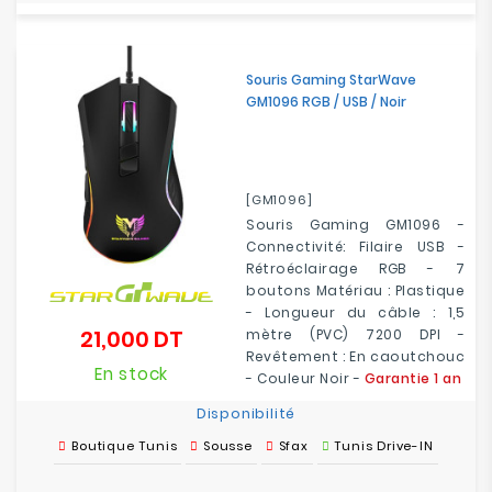
Souris Gaming StarWave
GM1096 RGB / USB / Noir
[GM1096]
Souris Gaming GM1096 -
Connectivité: Filaire USB -
Rétroéclairage RGB - 7
boutons Matériau : Plastique
- Longueur du câble : 1,5
21,000 DT
mètre (PVC) 7200 DPI -
Prix
Revêtement : En caoutchouc
En stock
- Couleur Noir -
Garantie 1 an
Disponibilité
Boutique Tunis
Sousse
Sfax
Tunis Drive-IN