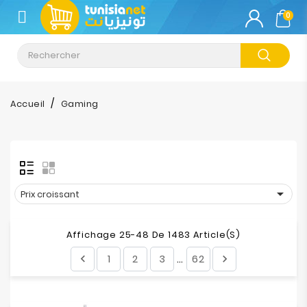
CATÉGORIE
0
Climatisation
Informatique
Accueil
Gaming
Téléphonie
&
Tablette
Impression

Prix croissant
Stockage
Affichage 25-48 De 1483 Article(s)
1
2
3
62


…
TV-
Son-
Photos