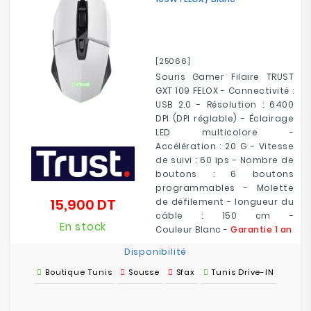
[25066]
Souris Gamer Filaire TRUST
GXT 109 FELOX - Connectivité :
USB 2.0 - Résolution : 6400
DPI (DPI réglable) - Éclairage
LED multicolore -
Accélération : 20 G - Vitesse
de suivi : 60 ips - Nombre de
boutons : 6 boutons
programmables - Molette
15,900 DT
de défilement - longueur du
Prix
câble : 150 cm -
En stock
Couleur Blanc -
Garantie 1 an
Disponibilité
Boutique Tunis
Sousse
Sfax
Tunis Drive-IN