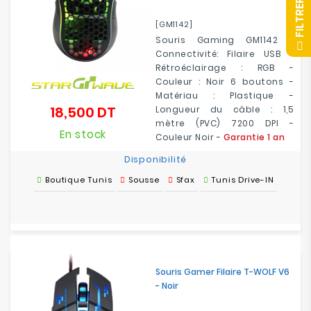
R
[GM1142]
Souris Gaming GM1142 -
F
I
L
T
R
E
Connectivité: Filaire USB -
Rétroéclairage : RGB -
Couleur : Noir 6 boutons -
Matériau : Plastique -
18,500 DT
Longueur du câble : 1,5
Prix
mètre (PVC) 7200 DPI -
En stock
Couleur Noir -
Garantie 1 an
Disponibilité
Boutique Tunis
Sousse
Sfax
Tunis Drive-IN
Souris Gamer Filaire T-WOLF V6
- Noir