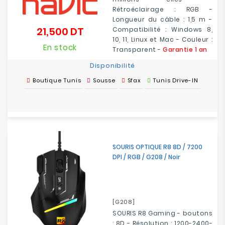
Rétroéclairage : RGB -
Longueur du câble : 1,5 m -
21,500 DT
Compatibilité : Windows 8,
Prix
10, 11, Linux et Mac - Couleur :
En stock
Transparent -
Garantie 1 an
Disponibilité
Boutique Tunis
Sousse
Sfax
Tunis Drive-IN
SOURIS OPTIQUE R8 8D / 7200
DPI / RGB / G208 / Noir
[G208]
SOURIS R8 Gaming - boutons
: 8D - Résolution : 1200-2400-