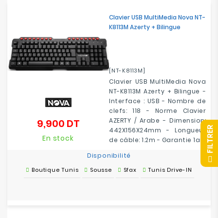
Electroménager
Clavier USB MultiMedia Nova NT-
K8113M Azerty + Bilingue
Bureautique
Réseau
&
[NT-K8113M]
Sécurité
Clavier USB MultiMedia Nova
NT-K8113M Azerty + Bilingue -
Interface : USB - Nombre de
Mobilités
clefs: 118 - Norme Clavier
&
AZERTY / Arabe - Dimension:
9,900 DT
Prix
Loisirs
R
442X156X24mm - Longueur
En stock
de câble: 1.2m - Garantie 1an
Disponibilité
F
I
L
T
R
E
Boutique Tunis
Sousse
Sfax
Tunis Drive-IN