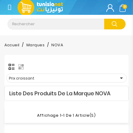
CATÉGORIE
0
Climatisation
Informatique
Accueil
Marques
NOVA
Téléphonie
&
Tablette

Prix croissant
Impression
Liste Des Produits De La Marque NOVA
Stockage
TV-
Affichage 1-1 De 1 Article(s)
Son-
Photos