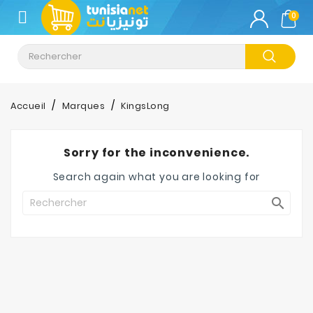
CATÉGORIE
0
Climatisation
Informatique
Accueil
Marques
KingsLong
Téléphonie
&
Sorry for the inconvenience.
Tablette
Search again what you are looking for
Impression

Stockage
TV-
Son-
Photos