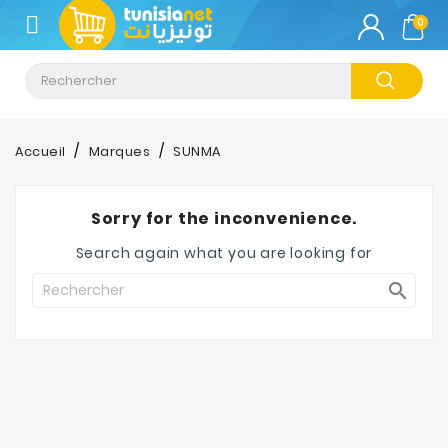
CATÉGORIE
0
Climatisation
Informatique
Accueil
Marques
SUNMA
Téléphonie
&
Sorry for the inconvenience.
Tablette
Search again what you are looking for
Impression

Stockage
TV-
Son-
Photos