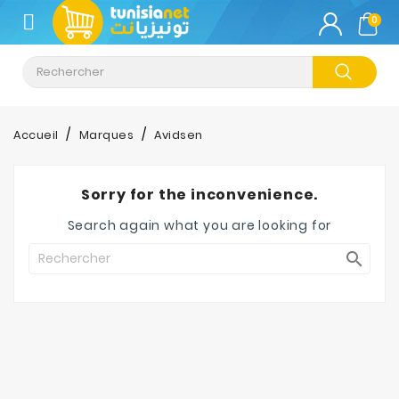
CATÉGORIE
0
Climatisation
Informatique
Accueil
Marques
Avidsen
Téléphonie
&
Sorry for the inconvenience.
Tablette
Search again what you are looking for
Impression

Stockage
TV-
Son-
Photos