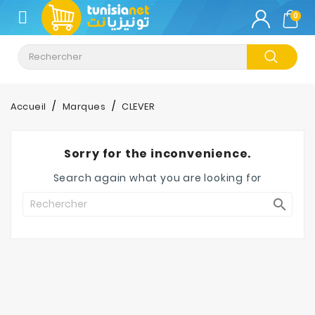
CATÉGORIE
0
Climatisation
Informatique
Accueil
Marques
CLEVER
Téléphonie
&
Sorry for the inconvenience.
Tablette
Search again what you are looking for
Impression

Stockage
TV-
Son-
Photos