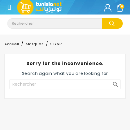
CATÉGORIE
0
Climatisation
Informatique
Accueil
Marques
SEYVR
Téléphonie
&
Sorry for the inconvenience.
Tablette
Search again what you are looking for
Impression

Stockage
TV-
Son-
Photos