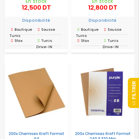
En stock
En stock
12,500 DT
12,800 DT
Prix
Prix
Disponibilité
Disponibilité
Boutique
Sousse
Boutique
Sousse
Tunis
Tunis
Sfax
Tunis
Sfax
Tunis
Drive-IN
Drive-IN
R
F
I
L
T
R
E
200x Chemises Kraft Format
200x Chemises Kraft Format
A4
240 X 320 Mm