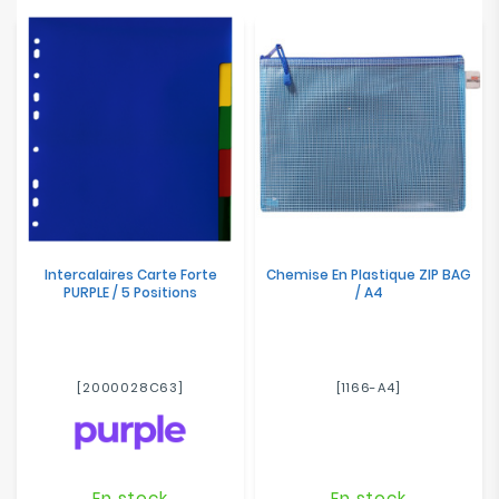
Electroménager
Bureautique
Réseau
&
Sécurité
Mobilités
&
Intercalaires Carte Forte
Chemise En Plastique ZIP BAG
Loisirs
PURPLE / 5 Positions
/ A4
[2000028C63]
[1166-A4]
En stock
En stock