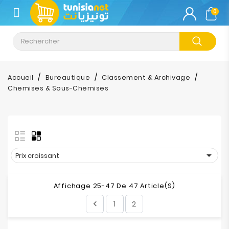
CATÉGORIE
0
Climatisation
Informatique
Accueil
Bureautique
Classement & Archivage
Chemises & Sous-Chemises
Téléphonie
&
Tablette
Impression

Prix croissant
Stockage
Affichage 25-47 De 47 Article(s)
TV-
1
2

Son-
Photos