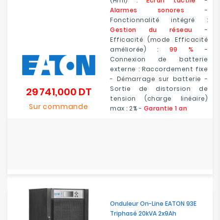
(Hmi) :
Écran tactile
-
Alarmes sonores
-
Fonctionnalité intégré :
Gestion du réseau
-
Efficacité (mode Efficacité
améliorée) :
99 %
-
Connexion de batterie
externe : Raccordement fixe
- Démarrage sur batterie -
Sortie de distorsion de
29 741,000 DT
Prix
tension (charge linéaire)
Sur commande
max : 2% -
Garantie 1 an
Onduleur On-Line EATON 93E
Triphasé 20kVA 2x9Ah