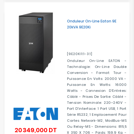
Electroménager
Onduleur On-Line Eaton 9E
Bureautique
20kVA 9E20Ki
Réseau
&
Sécurité
[9E20KI1:1-3:1]
Onduleur On-Line EATON -
Mobilités
Technologie: On-Line Double
&
Conversion - Format: Tour -
Loisirs
Puissance En Volts: 20000 VA -
Puissance En Watts: 16000
Watts - Connexion D'Entrées:
Câblé - Prises De Sortie: Câblé -
Tension Nominale: 220–240V -
Port D'interface: 1 Port USB, 1 Port
Série RS232, 1 Emplacement Pour
Cartes Network-M2, ModBus-MS
Ou Relay-MS - Dimensions: 815,5
20 349,000 DT
Prix
X 350 X 706 - Poids: 159.9 Kg -