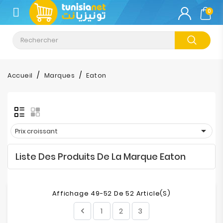
CATÉGORIE
0
Climatisation
Informatique
Accueil
Marques
Eaton
Téléphonie
&
Tablette

Prix croissant
Impression
Liste Des Produits De La Marque Eaton
Stockage
TV-
Affichage 49-52 De 52 Article(s)
Son-
Photos
1
2
3
