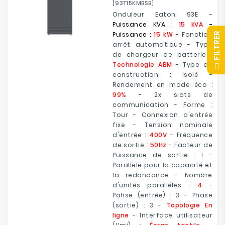
[93T15KMBSB]
Onduleur Eaton 93E -
Puissance KVA :
15 kVA
-
Puissance :
15 kW
- Fonction
R
arrêt automatique - Type
de chargeur de batterie :
Technologie ABM
- Type de
F
I
L
T
R
E
construction : Isolé -
Rendement en mode éco :
99%
- 2x slots de
communication - Forme :
Tour - Connexion d'entrée
fixe - Tension nominale
d'entrée :
400V
- Fréquence
de sortie :
50Hz
- Facteur de
Puissance de sortie : 1 -
Parallèle pour la capacité et
la redondance - Nombre
d'unités paralléles :
4
-
Pahse (entrée) : 3 - Phase
(sortie) : 3 -
Topologie En
ligne
- Interface utilisateur