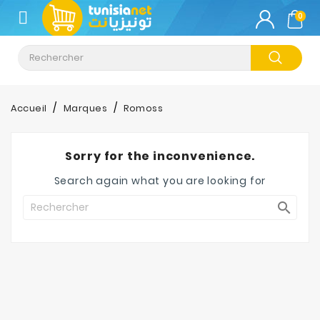
CATÉGORIE
0
Climatisation
Informatique
Accueil
Marques
Romoss
Téléphonie
&
Sorry for the inconvenience.
Tablette
Search again what you are looking for
Impression

Stockage
TV-
Son-
Photos