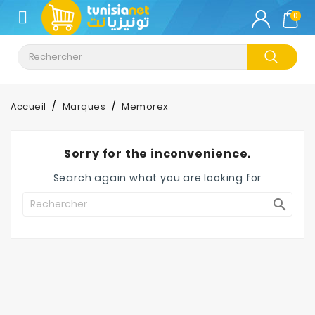
CATÉGORIE
0
Climatisation
Informatique
Accueil
Marques
Memorex
Téléphonie
&
Sorry for the inconvenience.
Tablette
Search again what you are looking for
Impression

Stockage
TV-
Son-
Photos