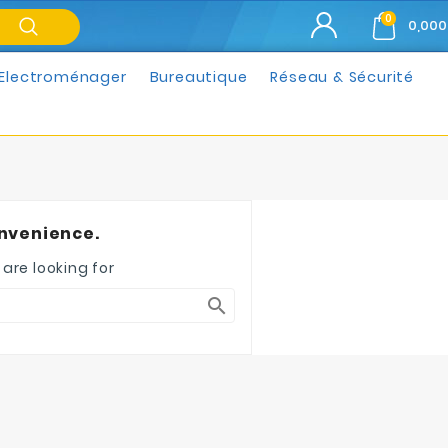
0
0,000
Electroménager
Bureautique
Réseau & Sécurité
onvenience.
are looking for
