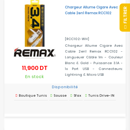
Chargeur Allume Cigare Avec
R
Cable 2en1 Remax RCC102
F
I
L
T
R
E
[RCC102-WH]
Chargeur Allume Cigare Avec
Cable 2en1 Remax RCC102 -
Longueuer Câble 1m - Couleur
Blanc & Gold - Puissance 3.1A -
11,900 DT
Prix
1x Port USB - Connecteurs:
Lightning & Micro USB
En stock
Disponibilité
Boutique Tunis
Sousse
Sfax
Tunis Drive-IN