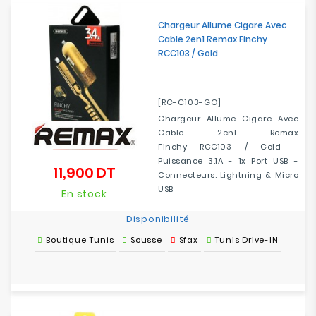
Electroménager
Chargeur Allume Cigare Avec
Cable 2en1 Remax Finchy
Bureautique
RCC103 / Gold
Réseau
&
[RC-C103-GO]
Sécurité
Chargeur Allume Cigare Avec
Cable 2en1 Remax
Finchy RCC103 / Gold -
Mobilités
Puissance 3.1A - 1x Port USB -
&
11,900 DT
Prix
Connecteurs: Lightning & Micro
Loisirs
USB
En stock
Disponibilité
Boutique Tunis
Sousse
Sfax
Tunis Drive-IN