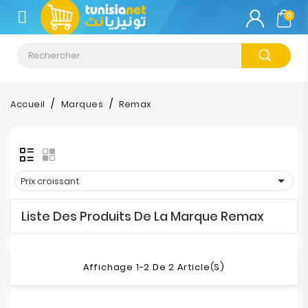
CATÉGORIE
0
Climatisation
Informatique
Accueil
Marques
Remax
Téléphonie
&
Tablette

Prix croissant
Impression
Liste Des Produits De La Marque Remax
Stockage
TV-
Affichage 1-2 De 2 Article(s)
Son-
Photos