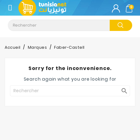
CATÉGORIE
0
Climatisation
Informatique
Accueil
Marques
Faber-Castell
Téléphonie
&
Sorry for the inconvenience.
Tablette
Search again what you are looking for
Impression

Stockage
TV-
Son-
Photos