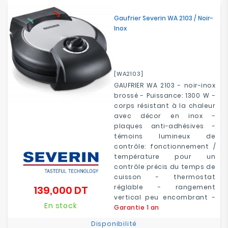
Electroménager
Gaufrier Severin WA 2103 / Noir-
Inox
Bureautique
Réseau
&
[WA2103]
Sécurité
GAUFRIER WA 2103 - noir-inox
brossé - Puissance: 1300 W -
corps résistant à la chaleur
Mobilités
avec décor en inox -
&
plaques anti-adhésives -
Loisirs
témoins lumineux de
contrôle: fonctionnement /
température pour un
contrôle précis du temps de
cuisson - thermostat
réglable - rangement
139,000 DT
Prix
vertical peu encombrant -
En stock
Garantie 1 an
Disponibilité