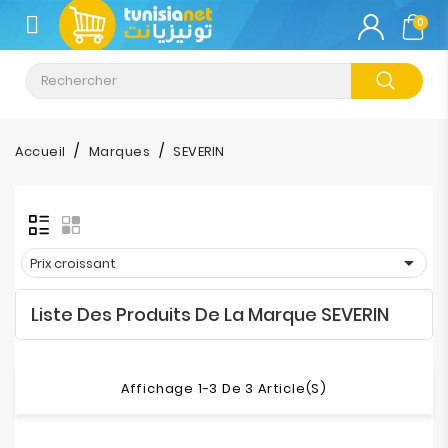
CATÉGORIE
0
Climatisation
Informatique
Accueil
Marques
SEVERIN
Téléphonie
&
Tablette

Prix croissant
Impression
Liste Des Produits De La Marque SEVERIN
Stockage
TV-
Affichage 1-3 De 3 Article(s)
Son-
Photos