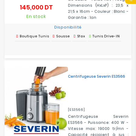
Dimensions (HxLxP) : 23,5 x
145,000 DT
Prix
21,5 x 16cm - Couleur : Blanc -
En stock
Garantie : 1an
Disponibilité
Boutique Tunis
Sousse
Sfax
Tunis Drive-IN
Centrifugeuse Severin ES3566
[ES3566]
Centrifugeuse Severin
ES3566 - Puissance: 400 W -
Vitesse max: 19000 tr/mn -
Capacité récipient à jus :