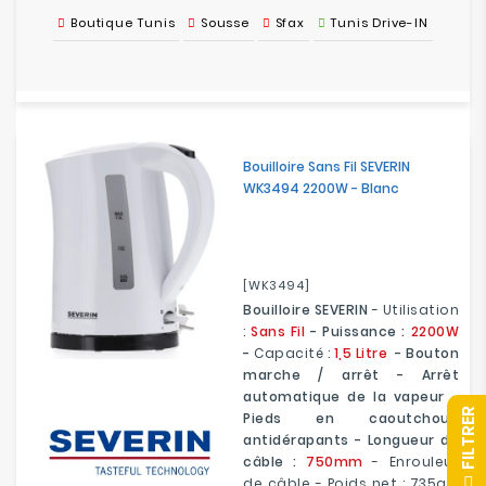
Boutique Tunis
Sousse
Sfax
Tunis Drive-IN
Bouilloire Sans Fil SEVERIN
WK3494 2200W - Blanc
[WK3494]
Bouilloire SEVERIN
- Utilisation
:
Sans Fil
- Puissance :
2200W
-
Capacité :
1,5 Litre
- Bouton
marche / arrêt - Arrêt
automatique de la vapeur -
R
Pieds en caoutchouc
antidérapants - Longueur du
câble :
750mm
- Enrouleur
F
I
L
T
R
E
de câble - Poids net : 735g -