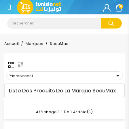
CATÉGORIE
0
Climatisation
Informatique
Accueil
Marques
SecuMax
Téléphonie
&
Tablette

Prix croissant
Impression
Liste Des Produits De La Marque SecuMax
Stockage
TV-
Affichage 1-1 De 1 Article(s)
Son-
Photos