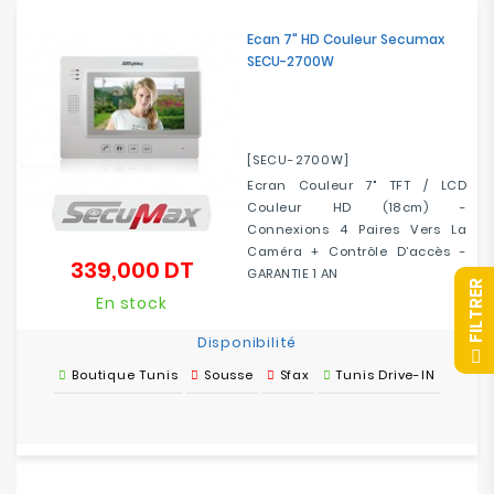
Electroménager
Ecan 7" HD Couleur Secumax
SECU-2700W
Bureautique
Réseau
&
[SECU-2700W]
Sécurité
Ecran Couleur 7" TFT / LCD
Couleur HD (18cm) -
Connexions 4 Paires Vers La
Mobilités
Caméra + Contrôle D’accès -
&
339,000 DT
Prix
GARANTIE 1 AN
Loisirs
R
En stock
Disponibilité
F
I
L
T
R
E
Boutique Tunis
Sousse
Sfax
Tunis Drive-IN