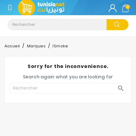
CATÉGORIE
0
Climatisation
Informatique
Accueil
Marques
ISmoke
Téléphonie
&
Sorry for the inconvenience.
Tablette
Search again what you are looking for
Impression

Stockage
TV-
Son-
Photos