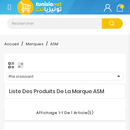
CATÉGORIE
0
Climatisation
Informatique
Accueil
Marques
ASM
Téléphonie
&
Tablette

Prix croissant
Impression
Liste Des Produits De La Marque ASM
Stockage
TV-
Affichage 1-1 De 1 Article(s)
Son-
Photos