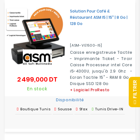
Electroménager
Solution Pour Café &
Réstaurant ASM I5 | 15" | 8 Go |
Bureautique
128 Go
Réseau
&
[ASM-VE1500-I5]
Sécurité
Caisse enregistreuse Tactile
- Imprimante Ticket - Tiroir
Caisse Processeur intel Core
Mobilités
i5-4300U, jusqu'à 2.9 Ghz -
&
Ecran Tactile 15" - RAM 8 Go -
2 499,000 DT
Prix
Loisirs
R
Disque SSD 128 Go
En stock
+ Logiciel ProResto
Disponibilité
F
I
L
T
R
E
Boutique Tunis
Sousse
Sfax
Tunis Drive-IN