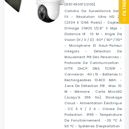
R
[6974935722105]
Caméra De Surveillance Sans
Fil - Résolution Ultra HD 2K
F
I
L
T
R
E
(2304 X 1296 Pixels) - Capteur
D'image CMOS 1/2,8" 3 Mpx -
Distance IR : 10 M - Angle De
Vision (H / V / D) : 90° / 50° / 110°
- Microphone Et Haut-Parleur
Intégrés - Détection De
Mouvement PIR Des Personnes -
Protocole De Communication :
HTTP, DHCP, DNS, TCP/IP -
Connexion : 4G LTE - Batteries Li
Rechargeables 10400 MAh -
Zone De Détection PIR : Max. 10
M - Mémoire : Carte MicroSD
(jusqu'à 256 Go), Stockage
Cloud - Alimentation Électrique
: CC 5 V / 2 A - Classe De
Protection : IP65 - Température
De Fonctionnement : -20 °C À
50 °C - Systèmes D'exploitation :