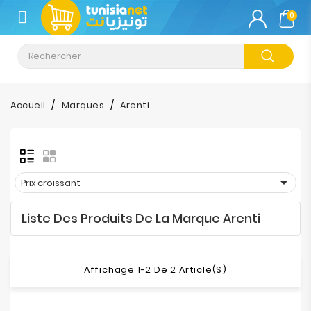
CATÉGORIE
0
Climatisation
Informatique
Accueil
Marques
Arenti
Téléphonie
&
Tablette

Prix croissant
Impression
Liste Des Produits De La Marque Arenti
Stockage
TV-
Affichage 1-2 De 2 Article(s)
Son-
Photos