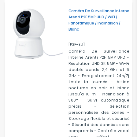
Electroménager
Caméra De Surveillance Interne
Arenti P2F 5MP UHD / WiFi /
Bureautique
Panoramique / Inclinaison /
Blanc
Réseau
&
[P2F-EU]
Sécurité
Caméra De Surveillance
Interne Arenti P2F 5MP UHD -
Résolution UHD 3K 5MP - Wi-Fi
Mobilités
double bande 2,4 GHz et 5
&
GHz - Enregistrement 24h/7j
Loisirs
toute la journée - Vision
nocturne en noir et blanc
jusqu'à 10 m - Inclinaison à
360° - Suivi automatique
précis - Sélection
personnalisée des zones -
Stockage flexible et sécurisé
- Sécurité des données sans
compromis - Contrôle vocal
sans effort -