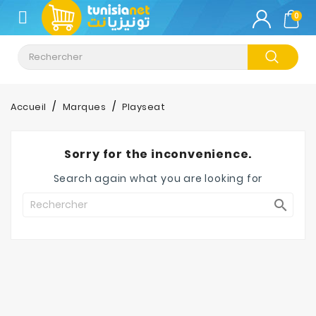
CATÉGORIE
0
Climatisation
Informatique
Accueil
Marques
Playseat
Téléphonie
&
Sorry for the inconvenience.
Tablette
Search again what you are looking for
Impression

Stockage
TV-
Son-
Photos