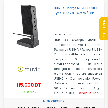
Hub De Charge MUVIT 5 USB + 1
Type-C Pd / 30 Watts / Gris
R
[MUACC0210]
F
I
L
T
R
E
Hub De Charge MUVIT -
Puissance: 30 Watts - Ports:
5x ports USB-A / 1x port USB-
C - possible de charger
jusqu'à 6 appareils
simultanément - On peut
charger 5 appareils avec les
ports USB-A et un appareil
USB-C - Compatible Power
Delivery - Dimensions: 83 x
115,000 DT
Prix
66 x 162 mm - Poids: 130 g -
En stock
Couleur Gris -
Garantie 1 an
Disponibilité
Boutique Tunis
Sousse
Sfax
Tunis Drive-IN