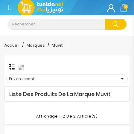
CATÉGORIE
0
Climatisation
Informatique
Accueil
Marques
Muvit
Téléphonie
&
Tablette

Prix croissant
Impression
Liste Des Produits De La Marque Muvit
Stockage
TV-
Affichage 1-2 De 2 Article(s)
Son-
Photos