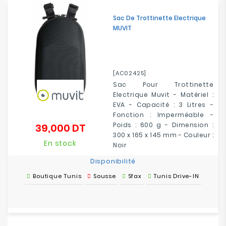
Electroménager
Sac De Trottinette Electrique
MUVIT
Bureautique
Réseau
&
[AC02425]
Sécurité
Sac Pour Trottinette
Electrique Muvit - Matériel :
EVA - Capacité : 3 Litres -
Mobilités
Fonction : Imperméable -
&
Poids : 600 g - Dimension :
39,000 DT
Prix
Loisirs
300 x 165 x 145 mm - Couleur :
En stock
Noir
Disponibilité
Boutique Tunis
Sousse
Sfax
Tunis Drive-IN